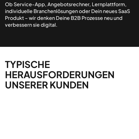
Ob Service-App, Angebotsrechner, Lernplattform,
individuelle Branchenlösungen oder Dein neues SaaS
Produkt – wir denken Deine B2B Prozesse neu und
verbessern sie digital.
TYPISCHE
HERAUSFORDERUNGEN
UNSERER KUNDEN
"Wir haben drei
“
unterschiedliche Apps für
2