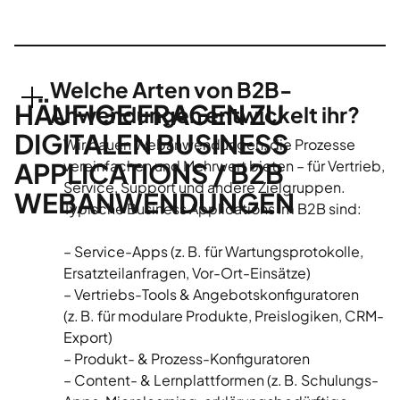
Welche Arten von B2B-
HÄUFIGE FRAGEN ZU
Anwendungen entwickelt ihr?
DIGITALEN BUSINESS
Wir bauen Webanwendungen, die Prozesse
APPLICATIONS / B2B
vereinfachen und Mehrwert bieten – für Vertrieb,
Service, Support und andere Zielgruppen.
WEBANWENDUNGEN
Typische Business Applications im B2B sind:
– Service-Apps (z. B. für Wartungsprotokolle,
Ersatzteilanfragen, Vor-Ort-Einsätze)
– Vertriebs-Tools & Angebotskonfiguratoren
(z. B. für modulare Produkte, Preislogiken, CRM-
Export)
– Produkt- & Prozess-Konfiguratoren
– Content- & Lernplattformen (z. B. Schulungs-