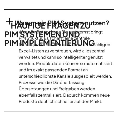
Warum ein PIM System nutzen?
HÄUFIGE FRAGEN ZU
Wenn Ihr Datenchaos Sie ausbremst bringt
PIM SYSTEMEN UND
PIM Struktur. Es schafft eine zentrale
PIM IMPLEMENTIERUNG
Datenquelle. Statt Produktdaten in unzähligen
Excel-Listen zu verstreuen, wird alles zentral
verwaltet und kann so intelligenter genutzt
werden. Produktdaten können so automatisiert
und im exakt passenden Format an
unterschiedlichste Kanäle ausgespielt werden.
Prozesse wie die Datenerfassung,
Übersetzungen und Freigaben werden
ebenfalls zentralisiert. Dadurch kommen neue
Produkte deutlich schneller auf den Markt.