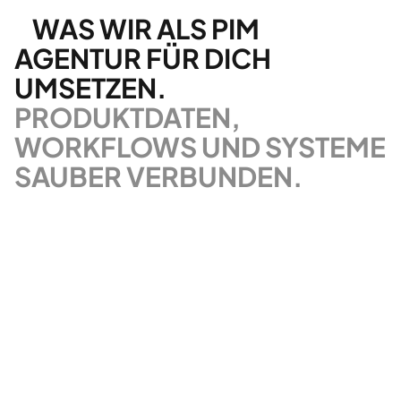
WAS WIR ALS PIM
AGENTUR FÜR DICH
UMSETZEN.
PRODUKTDATEN,
WORKFLOWS UND SYSTEME
SAUBER VERBUNDEN.
Analyse deiner Produktdaten
und Systemlandschaft
Wir analysieren bestehende Produktdaten,
Datenquellen, Pflegeprozesse und Zielsysteme.
Dabei betrachten wir ERP, DAM, DXP,
Commerce, Portale, Datenbanken und Excel-