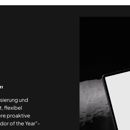
"
isierung und
, flexibel
re proaktive
r of the Year"-