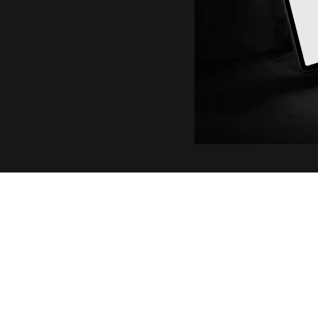
Ibexa DXP Entwick